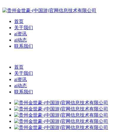
首页
关于我们
ai资讯
ai动态
联系我们
首页
关于我们
ai资讯
ai动态
联系我们