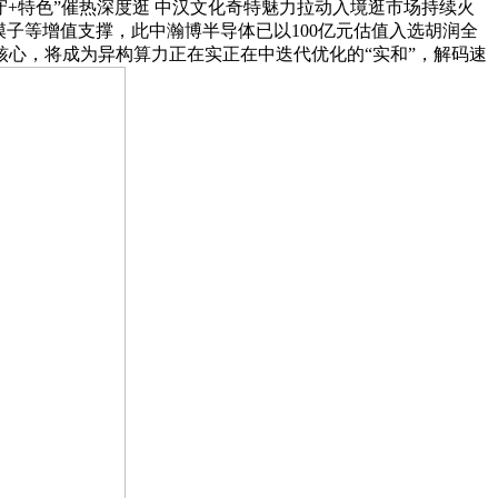
守+特色”催热深度逛 中汉文化奇特魅力拉动入境逛市场持续火
子等增值支撑，此中瀚博半导体已以100亿元估值入选胡润全
核心，将成为异构算力正在实正在中迭代优化的“实和”，解码速