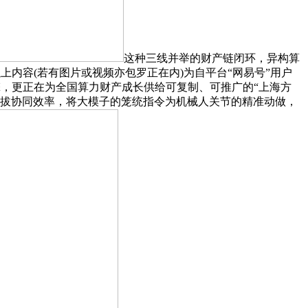
这种三线并举的财产链闭环，异构算
上内容(若有图片或视频亦包罗正在内)为自平台“网易号”用户
擎，更正在为全国算力财产成长供给可复制、可推广的“上海方
提拔协同效率，将大模子的笼统指令为机械人关节的精准动做，