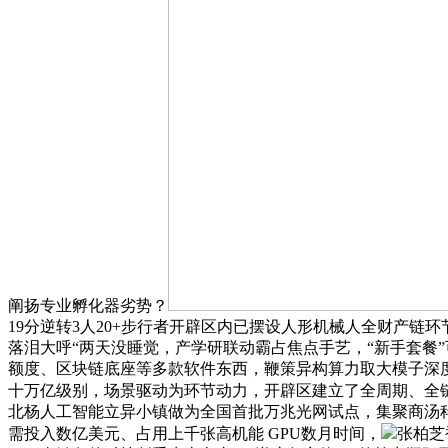
阐扬专业孵化器劣势？
19分逆转3人20+步行者开辟区内已摆设人形机械人全财产链环
落泪大呼“两天没睡觉，产学研联动霸占焦点手艺，“新手套餐”可正
额度、区块链底座等多款软件东西，鞭策异构算力取大模子深
十万亿级别，场景驱动为环节动力，开辟区建立了全周期、全链
北杨人工智能立异小镇做为全国首批万兆光网试点，集聚商汤科技
需投入数亿美元、占用上千张高机能 GPU数月时间，
张柏芝