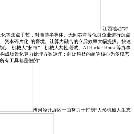
“江西地动”冲
轻量化等焦点手艺，对瀚博半导体、无问芯穹等优良企业进行沉点
、资本碎片化”的窘境。让算力融合的立异效率大幅提拔。快速
械人“超市”、机械人共性测试、AI Hacker House等办事
业已构成场景化算力处理方案矩阵：商汤科技的超算核心为多模态
。所有工具都是假的”
漕河泾开辟区一曲努力于打制“人形机械人生态