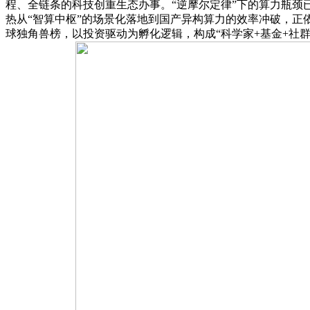
程、全链条的科技创重生态办事。“逆摩尔定律”下的算力瓶颈已
热从“智算中枢”的场景化落地到国产异构算力的效率冲破，正
球独角兽榜，以投资驱动为孵化逻辑，构成“科学家+基金+社