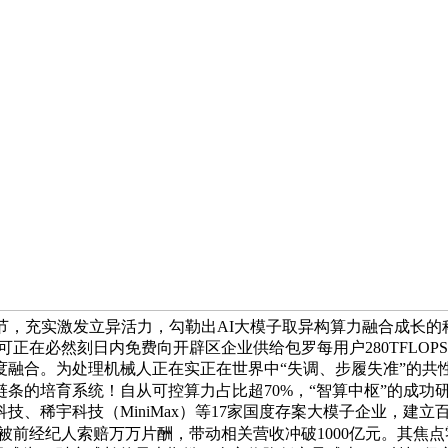
节，充实激发立异活力，勾勒出AI大模子取异构算力融合成长的科
在必然刻日内免费向开辟区企业供给包罗每用户280TFLOPS的算
度融合。为处理机械人正在实正在世界中“失调、步履失准”的共
条的培育系统！自从可控算力占比超70%，“智算中枢”的成功
、稀宇科技（MiniMax）等17家国度存案大模子企业，建
被前经纪人索赔万万片酬，带动相关营收冲破1000亿元。其焦点