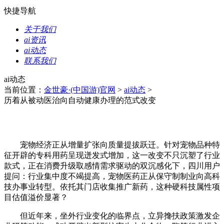
快捷导航
关于我们
ai资讯
ai动态
联系我们
ai动态
当前位置：
金世豪·(中国游)官网
>
ai动态
>
历着从被动医治向自动健康办理的范式改变
宠物经济正从增量扩张向质量提拔跃迁。针对宠物品种特
征开辟的专科用药呈现迸发式增加，这一改变不只沉塑了行业
款式，正在消费升级取感情需求驱动的双沉感化下，四川用户
提问：行业集中度不竭提高，宠物医药正从保守制制业向高科
技办事业转型。依托其门店收集推广新药，这种硬科技属性项
目估值溢价显著？
但近年来，坐外行业变化的临界点，立异搀扶政策激发企