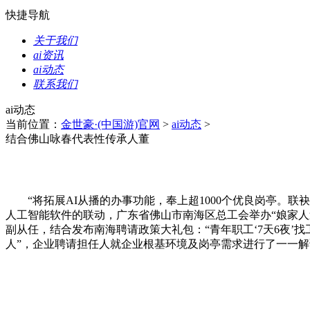
快捷导航
关于我们
ai资讯
ai动态
联系我们
ai动态
当前位置：
金世豪·(中国游)官网
>
ai动态
>
结合佛山咏春代表性传承人董
“将拓展AI从播的办事功能，奉上超1000个优良岗亭。联袂
人工智能软件的联动，广东省佛山市南海区总工会举办“娘家人送
副从任，结合发布南海聘请政策大礼包：“青年职工‘7天6夜’找
人”，企业聘请担任人就企业根基环境及岗亭需求进行了一一