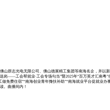
佛山群志光电无限公司、佛山德展精工集团等南海名企，并以新业态
岗——工会帮就业·工会专场勾当”暨2025年“百万英才汇南
工做免费住宿”“南海创业青年搀扶补助”“南海就业平台促就业办事
解读。曲播间内！