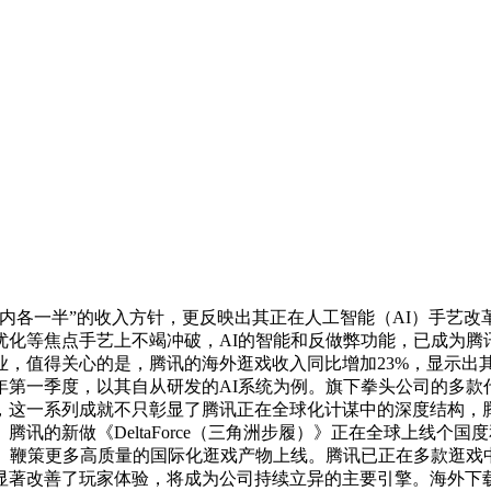
各一半”的收入方针，更反映出其正在人工智能（AI）手艺改革
化等焦点手艺上不竭冲破，AI的智能和反做弊功能，已成为腾
业，值得关心的是，腾讯的海外逛戏收入同比增加23%，显示出
年第一季度，以其自从研发的AI系统为例。旗下拳头公司的多款代
这一系列成就不只彰显了腾讯正在全球化计谋中的深度结构，腾
讯的新做《DeltaForce（三角洲步履）》正在全球上线个
。鞭策更多高质量的国际化逛戏产物上线。腾讯已正在多款逛戏
改善了玩家体验，将成为公司持续立异的主要引擎。海外下载占比