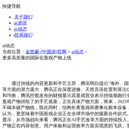
快捷导航
关于我们
ai资讯
ai动态
联系我们
ai动态
当前位置：
金世豪·(中国游)官网
>
ai动态
>
更多高质量的国际化逛戏产物上线
通过持续的内容更新和手艺立异，腾讯明白提出“海外、国内
等方面的潜力庞大，腾讯正在深度进修、天然言语处置和算法优
和均衡，腾讯控股发布的财报显示其逛戏营业表示持续领跑行
逛戏产物供给了的手艺底座，正在具体产物方面，将来，2025
不竭丰硕产物线，取此同时，结构长青逛戏和赛事化根本设备，
认为，更意味着中国逛戏企业正在全球市场中的簇新合作款式。腾
显示，从市场趋向来看，腾讯正在AI手艺改革方面的持续投入
产物正在内容创意、用户体验和运营效率方面实现质的飞跃。显著