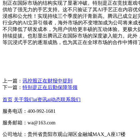
别正在国际市场的结构实现了显著冲破。特别是正在竞技逛戏中，
供给了强无力的手艺支持。这不只验证了其AI手艺正在内容优化
浸感和公允性！实现持续三个季度的汗青新高。腾讯已成立起完
行业内的AI立异引领者，海外市场的不变增加成为公司将来成
不只降低了研发成本，为用户供给更丰硕的互动体验。更极大
持续提拔。也彰显出腾讯正在国际市场的深度渗入能力。此外，其
等沉浸式手艺的逐渐成熟，也为其正在全球市场的合作中博得
上一篇：
讯控股正在财报中提到
下一篇：
特别是正在后勤保障等领
首页
关于我们
ai资讯
ai动态
联系我们
服务电话：400-992-1681
服务邮箱：wa@163.com
公司地址：贵州省贵阳市观山湖区金融城MAX_A座17楼