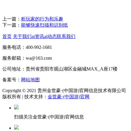
上一篇：
析玩家的行为和乐趣
下一篇：
能够快速扫描和识别纸
首页
关于我们
ai资讯
ai动态
联系我们
服务电话：400-992-1681
服务邮箱：wa@163.com
公司地址：贵州省贵阳市观山湖区金融城MAX_A座17楼
备案号：
网站地图
Copyright © 2021 贵州金世豪·(中国游)官网信息技术有限公司
版权所有 | 技术支持：
金世豪·(中国游)官网
扫描关注金世豪·(中国游)官网信息