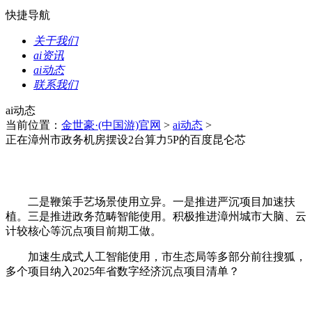
快捷导航
关于我们
ai资讯
ai动态
联系我们
ai动态
当前位置：
金世豪·(中国游)官网
>
ai动态
>
正在漳州市政务机房摆设2台算力5P的百度昆仑芯
二是鞭策手艺场景使用立异。一是推进严沉项目加速扶
植。三是推进政务范畴智能使用。积极推进漳州城市大脑、云
计较核心等沉点项目前期工做。
加速生成式人工智能使用，市生态局等多部分前往搜狐，
多个项目纳入2025年省数字经济沉点项目清单？