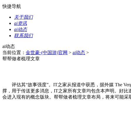
快捷导航
关于我们
ai资讯
ai动态
联系我们
ai动态
当前位置：
金世豪·(中国游)官网
>
ai动态
>
帮帮做者梳理文章
评估其“故事强度”。IT之家从报道中获悉，据外媒 The Ver
撑，用于传送更多消息，IT之家所有文章均包含本声明。好比逃踪文
会进入现有的概念版块。帮帮做者梳理文章布局，将来可能采