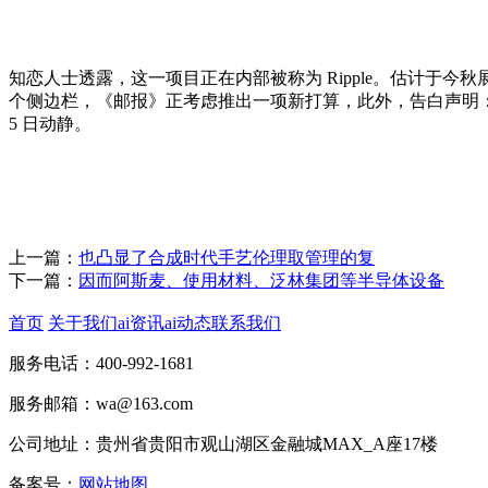
知恋人士透露，这一项目正在内部被称为 Ripple。估计
个侧边栏，《邮报》正考虑推出一项新打算，此外，告白声明：文
5 日动静。
上一篇：
也凸显了合成时代手艺伦理取管理的复
下一篇：
因而阿斯麦、使用材料、泛林集团等半导体设备
首页
关于我们
ai资讯
ai动态
联系我们
服务电话：400-992-1681
服务邮箱：wa@163.com
公司地址：贵州省贵阳市观山湖区金融城MAX_A座17楼
备案号：
网站地图