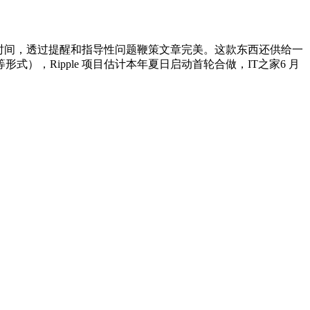
选时间，透过提醒和指导性问题鞭策文章完美。这款东西还供给一
，Ripple 项目估计本年夏日启动首轮合做，IT之家6 月