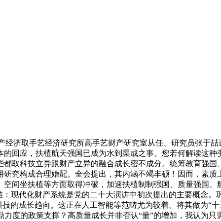
经济取手艺经济研究所高手艺财产研究室从任、研究员张于喆
本的回应，扶植航天强国已成为水到渠成之事。您若何解读这种
些都取科技立异跟财产立异的融合成长密不成分。统筹教育强国
究构成合理婚配。全会提出，其内涵不竭丰硕！因而，素质上则取
、空间坐扶植等方面取得冲破，加速扶植制制强国、质量强国、
喆：现代化财产系统是党的二十大演讲中初次提出的主要概念。
科技的成长趋向。这正在人工智能等范畴尤为较着。将其做为“十
更鼎力度的政策支撑？高质量成长并非否认“量”的增加，我认为