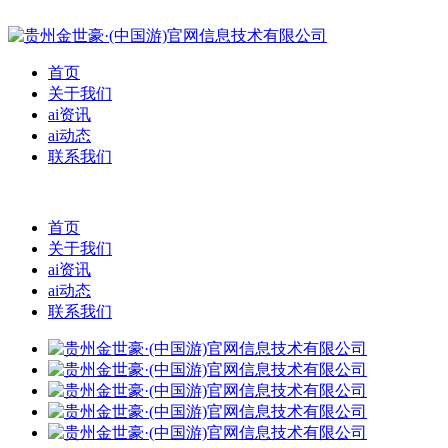
首页
关于我们
ai资讯
ai动态
联系我们
首页
关于我们
ai资讯
ai动态
联系我们