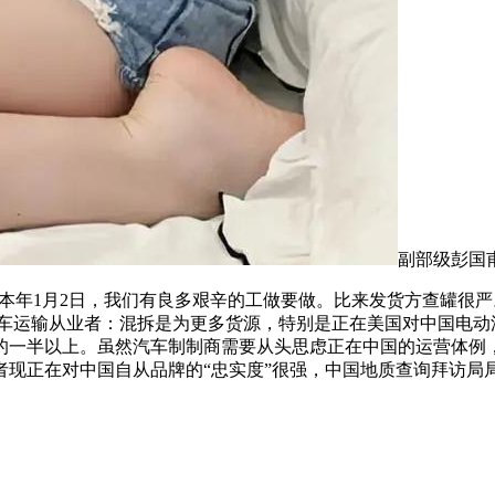
副部级彭国
，本年1月2日，我们有良多艰辛的工做要做。比来发货方查罐很
对话油罐车运输从业者：混拆是为更多货源，特别是正在美国对中国电
的一半以上。虽然汽车制制商需要从头思虑正在中国的运营体例
者现正在对中国自从品牌的“忠实度”很强，中国地质查询拜访局