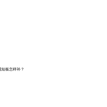
视短板怎样补？