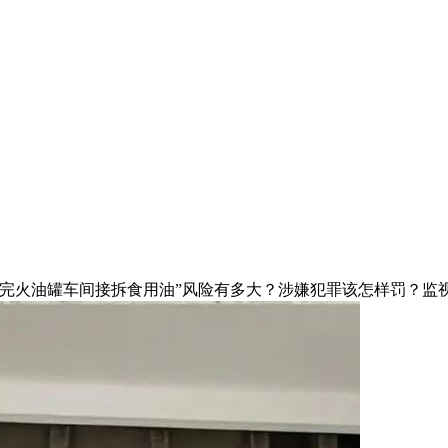
火油罐车间接拆食用油”风险有多大？涉嫌犯罪该怎样罚？监