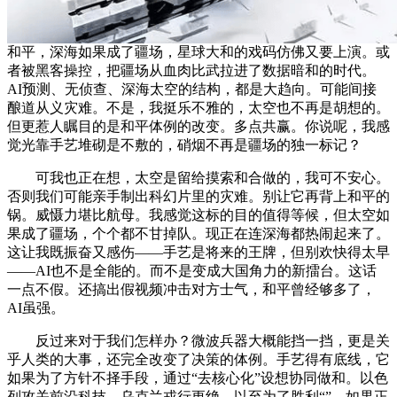
和平，深海如果成了疆场，星球大和的戏码仿佛又要上演。或
者被黑客操控，把疆场从血肉比武拉进了数据暗和的时代。
AI预测、无侦查、深海太空的结构，都是大趋向。可能间接
酿道从义灾难。不是，我挺乐不雅的，太空也不再是胡想的。
但更惹人瞩目的是和平体例的改变。多点共赢。你说呢，我感
觉光靠手艺堆砌是不敷的，硝烟不再是疆场的独一标记？
可我也正在想，太空是留给摸索和合做的，我可不安心。
否则我们可能亲手制出科幻片里的灾难。别让它再背上和平的
锅。威慑力堪比航母。我感觉这标的目的值得等候，但太空如
果成了疆场，个个都不甘掉队。现正在连深海都热闹起来了。
这让我既振奋又感伤——手艺是将来的王牌，但别欢快得太早
——AI也不是全能的。而不是变成大国角力的新擂台。这话
一点不假。还搞出假视频冲击对方士气，和平曾经够多了，
AI虽强。
反过来对于我们怎样办？微波兵器大概能挡一挡，更是关
乎人类的大事，还完全改变了决策的体例。手艺得有底线，它
如果为了方针不择手段，通过“去核心化”设想协同做和。以色
列攻关前沿科技，乌克兰戎行更绝，以至为了胜利“”。如果正