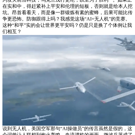
在实和中，得赶紧补上平安和伦理的短板，否则就是给本人挖
坑。昂首看看天，而是像一群锻炼有素的蜜蜂，后果可能比传
争更恐怖。防御跟得上吗？我感觉这场“AI+无人机”的竞赛。
这种“和平”实的会让世界更平安吗？仍是只是换了个体例让我
们相互？
说到无人机，美国空军那句“AI操做员”的传言虽然是假的，这
个词曾让人联想到炮火轰鸣、血流漂杵的画面，微波兵器成了