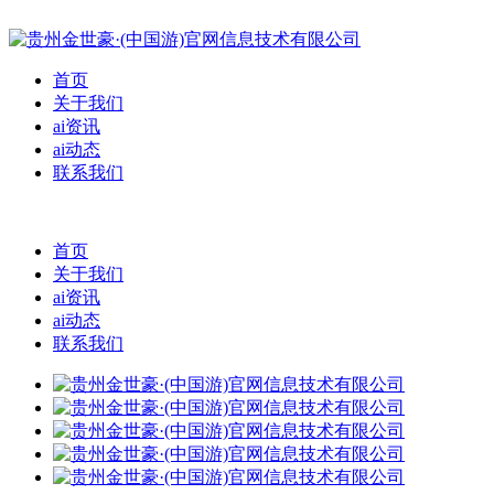
首页
关于我们
ai资讯
ai动态
联系我们
首页
关于我们
ai资讯
ai动态
联系我们