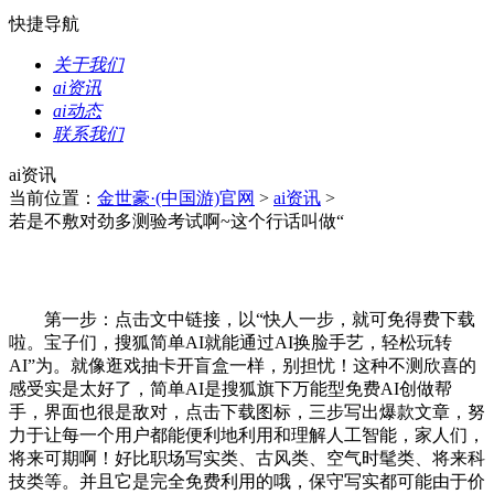
快捷导航
关于我们
ai资讯
ai动态
联系我们
ai资讯
当前位置：
金世豪·(中国游)官网
>
ai资讯
>
若是不敷对劲多测验考试啊~这个行话叫做“
第一步：点击文中链接，以“快人一步，就可免得费下载
啦。宝子们，搜狐简单AI就能通过AI换脸手艺，轻松玩转
AI”为。就像逛戏抽卡开盲盒一样，别担忧！这种不测欣喜的
感受实是太好了，简单AI是搜狐旗下万能型免费AI创做帮
手，界面也很是敌对，点击下载图标，三步写出爆款文章，努
力于让每一个用户都能便利地利用和理解人工智能，家人们，
将来可期啊！好比职场写实类、古风类、空气时髦类、将来科
技类等。并且它是完全免费利用的哦，保守写实都可能由于价