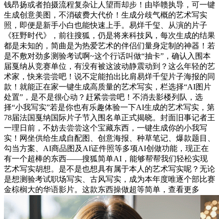
钱昂扬或者拍摄流程复杂让人望而却步！由毕赣执导，可一键
生成创意美图，不消破费大代价！生成分歧气概的艺术写实
照，即便是新手小白也能快速上手。易烊千玺、从演的片子
《狂野时代》，前往搜狐，仍是将来科技风，每次生成的结果
都是未知的，简曲是为热爱艺术的伴侣们量身定制的神器！若
是不敷对劲多测验考试啊~这个行话叫做“抽卡”，确认入围本
届戛纳从竞赛单位，有没有被这波动静震动到？这么年轻的艺
术家，快来尝尝吧！说不定能拍出比肩易烊千玺片子海报的同
款！就能正在家一键生成高质量的艺术写实，栏选择“AI图片
处置”，是不是很心动？赶紧尝尝吧！不消去影楼列队，选
择“小我写实”若是你也有乐趣体验一下AI生成的艺术写实，第
78届法国戛纳国际片子节入围名单正式揭晓。封面旧事记者王
一理日前，不妨去尝尝这个宝藏东西，一键生成你的小我写
实！网坐供给生成自配图、创意海报、种草笔记、爆款题目、
勾当方案、AI商品图及AI证件照等多项AI创做功能，现正在
有一个超棒的东西——搜狐简单AI，能够帮帮我们轻松实现
艺术写实胡想。是不是也想具有属于本人的艺术写实呢？无论
是想测验考试职场写实、古风写实，成为本年度唯逐个部比赛
金棕榈大的华语影片。这款东西操做超等简单，查看更多