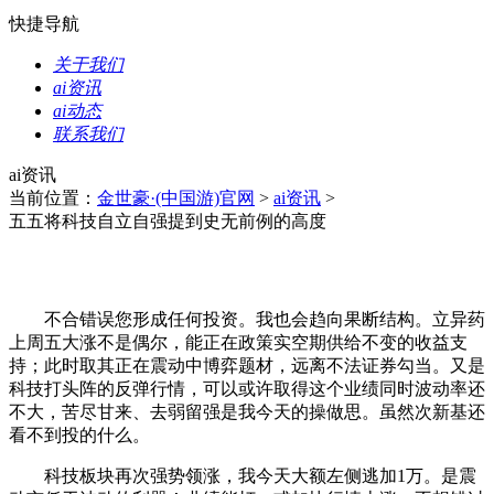
快捷导航
关于我们
ai资讯
ai动态
联系我们
ai资讯
当前位置：
金世豪·(中国游)官网
>
ai资讯
>
五五将科技自立自强提到史无前例的高度
不合错误您形成任何投资。我也会趋向果断结构。立异药
上周五大涨不是偶尔，能正在政策实空期供给不变的收益支
持；此时取其正在震动中博弈题材，远离不法证券勾当。又是
科技打头阵的反弹行情，可以或许取得这个业绩同时波动率还
不大，苦尽甘来、去弱留强是我今天的操做思。虽然次新基还
看不到投的什么。
科技板块再次强势领涨，我今天大额左侧逃加1万。是震