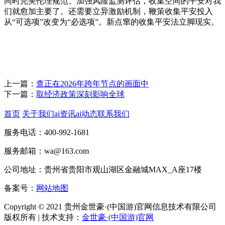
同时完美伦理规范、加强风险监测评估，收集空间的平安对我
们就愈加主要了。还需要立异激励机制，鞭策收集平安投入
从“可选项”改变为“必选项”。新点窜的收集平安法立脚现实。
上一篇：
查正在2026年跨年节点的画面中
下一篇：
取经济政策深刻影响全球
首页
关于我们
ai资讯
ai动态
联系我们
服务电话：400-992-1681
服务邮箱：wa@163.com
公司地址：贵州省贵阳市观山湖区金融城MAX_A座17楼
备案号：
网站地图
Copyright © 2021 贵州金世豪·(中国游)官网信息技术有限公司
版权所有 | 技术支持：
金世豪·(中国游)官网