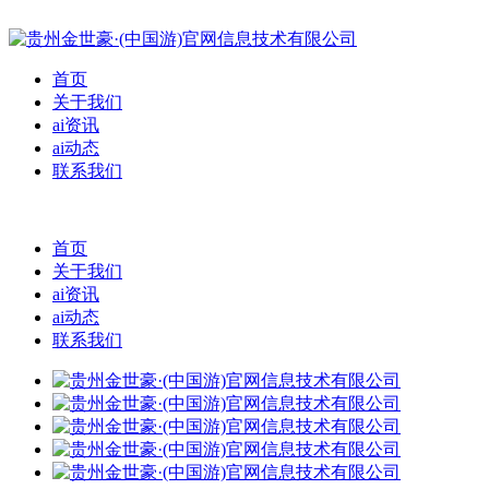
首页
关于我们
ai资讯
ai动态
联系我们
首页
关于我们
ai资讯
ai动态
联系我们