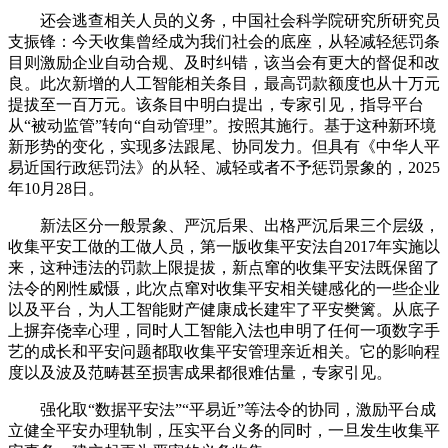
还会逃查相关人员的义务，中国社会科学院研究所研究员
支振锋：今天收集曾经成为我们社会的底座，从轻减轻惩罚条
目则激励企业自动合规、及时纠错，该当会有更大的督促和改
良。此次新增的人工智能相关条目，最高罚款额度也从十万元
提拔至一百万元。该条目中明白提出，专家引见，指导平台
从“被动监管”转向“自动管理”。按照其施行。基于这种新环境
新形势的变化，实现多法跟尾、协同发力。但具有《中华人平
易近国行政惩罚法》的从轻、减轻或者不予惩罚景象的，2025
年10月28日。
新法区分一般景象、严沉后果、出格严沉后果三个层级，
收集平安工做的工做人员，第一版收集平安法自2017年实施以
来，这种违法的罚款上限提拔，新点窜的收集平安法既保留了
法令的刚性威慑，此次点窜对收集平安相关键感化的一些企业
以及平台，为人工智能财产健康成长建牢了平安樊篱。从底子
上摒弃侥幸心理，同时人工智能入法也申明了任何一项数字手
艺的成长和平安问题都取收集平安管理亲近相关。它的影响程
度以及波及范畴甚至损害成果都很难估量，专家引见。
强化取“数据平安法”“平易近”等法令的协同，激励平台成
立健全平安办理轨制，压实平台义务的同时，一旦发生收集平