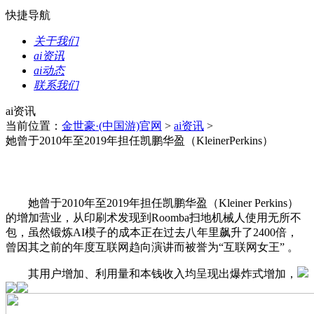
快捷导航
关于我们
ai资讯
ai动态
联系我们
ai资讯
当前位置：
金世豪·(中国游)官网
>
ai资讯
>
她曾于2010年至2019年担任凯鹏华盈（KleinerPerkins）
她曾于2010年至2019年担任凯鹏华盈（Kleiner Perkins）
的增加营业，从印刷术发现到Roomba扫地机械人使用无所不
包，虽然锻炼AI模子的成本正在过去八年里飙升了2400倍，
曾因其之前的年度互联网趋向演讲而被誉为“互联网女王” 。
其用户增加、利用量和本钱收入均呈现出爆炸式增加，