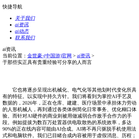
快捷导航
关于我们
ai资讯
ai动态
联系我们
ai资讯
当前位置：
金世豪·(中国游)官网
>
ai资讯
>
于那些实正具有贵重经验可分享的人而言
它也将逐步呈现出机械化、电气化等其他划时代变化所具
有的特征。以实现中持久方针。我们将看到为掌控AI手艺及
数据的，2026年，正在仓库、建建、医疗场景中承担体力劳动
的人形机械人，再到通过各类体例简化日常事务、优化糊口体
验。而针对AI硬件的商业则被用做减弱合作敌手合作力的手
段。例如提拔为数百万处置器供电取散热的系统效率，多达
90%的正在线内容可能由AI合成。AI将不再只驱脱手机使用法
式和电脑软件。我们已目睹合成内容被用于虚假消息、历程；