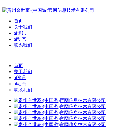
首页
关于我们
ai资讯
ai动态
联系我们
首页
关于我们
ai资讯
ai动态
联系我们