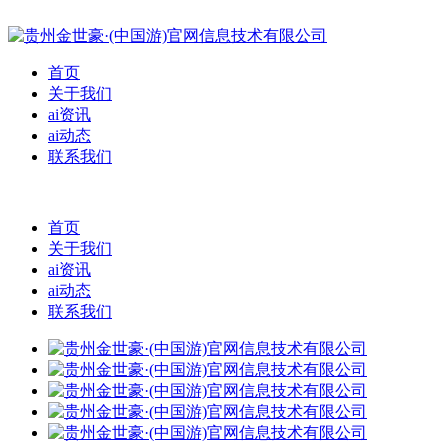
首页
关于我们
ai资讯
ai动态
联系我们
首页
关于我们
ai资讯
ai动态
联系我们