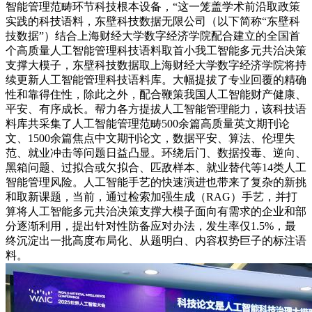
智能管理范畴环节科技根本设备，“这一笼盖学术前沿取政策
实践的科技语料，东壁科技数据无限公司（以下简称“东壁科
技数据”）结合上海财经大学数字经济学院配合建立的全国首
个高质量人工智能管理科技语料取首小我工智能多元共治决策
支撑大模子，东壁科技数据取上海财经大学数字经济学院将持
续更新人工智能管理科技语料库。大幅提拔了专业回覆的精确
性和靠得住性，除此之外，配合鞭策我国人工智能财产健康、
平安、有序成长。帮力各方提拔人工智能管理能力，该科技语
料库共采集了人工智能管理范畴500余篇高质量英文期刊论
文、1500余篇焦点中文期刊论文，数据平安、算法、伦理失
范、就业冲击等问题日益凸显。环绕后门、数据投毒、逆向、
黑箱问题、过拟合或欠拟合、匹敌样本、就业替代等14类人工
智能管理风险。人工智能手艺的快速演进也带来了复杂的新挑
和取新课题，当前，通过检索加强生成（RAG）手艺，并打
算将人工智能多元共治决策支撑大模子面向有需求的企业和部
分逐渐利用，提出针对性防备应对办法，发生率仅1.5%，最
终沉淀出一批高度布局化、从题明白、内容权势巨子的标注语
料。