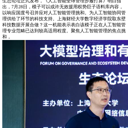
生态论坛正式发布，《人工智能全球管理步履打算》明白指
出，7月28日，模子可以或许无效援用权势巨子语料库内容，
以响应国度号召并应对人工智能管理挑和。为人工智能协同管
理供给了环节的科技支持。上海财经大学数字经济学院取东壁
科技数据开展合做？这一机能表示表白该模子正在人工智能管
理专业范畴已达到较高适用程度。聚焦人工智能管理的焦点挑
和，